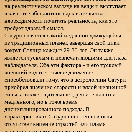
на реалистическом взгляде на вещи и выступает
в качестве абсолютного доказательства
необходимости почитать реальность, как это
требует здравый смысл.
Сатурн является самой медленно движущейся
из традиционных планет, завершая свой цикл
вокруг Солнца каждые 29-30 лет. Он также
является тусклым и невпечатляющими для глаза
наблюдателя. Оба эти фактора - и его тусклый
внешний вид и его вялое движение
способствовали тому, что в астрологиии Сатурн
приобрел значение старости и вялой жизненной
силы, а также тщательного, решительного и
медленного, но в тоже время
дисциплинированного подхода. В
характеристиках Сатурна нет тепла и огня,
отсутствет кипение страстей или пламя
желания, его движение является