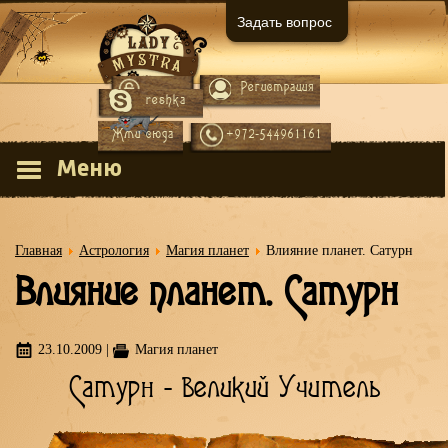
Задать вопрос
Регистрация
Вход
reshka
Жми сюда
+972-544961161
Меню
Главная
Астрология
Магия планет
Влияние планет. Сатурн
Влияние планет. Сатурн
23.10.2009
|
Магия планет
Сатурн - великий Учитель