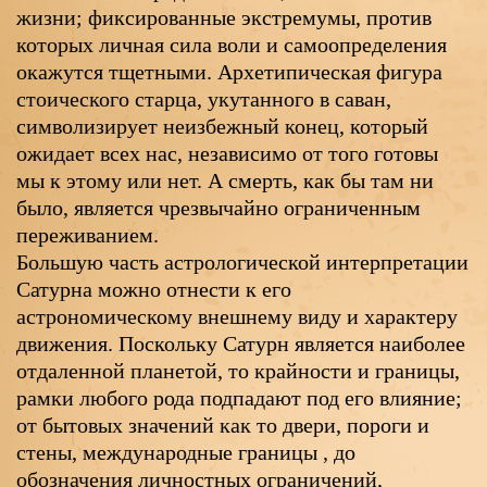
жизни; фиксированные экстремумы, против
которых личная сила воли и самоопределения
окажутся тщетными. Архетипическая фигура
стоического старца, укутанного в саван,
символизирует неизбежный конец, который
ожидает всех нас, независимо от того готовы
мы к этому или нет. А смерть, как бы там ни
было, является чрезвычайно ограниченным
переживанием.
Большую часть астрологической интерпретации
Сатурна можно отнести к его
астрономическому внешнему виду и характеру
движения. Поскольку Сатурн является наиболее
отдаленной планетой, то крайности и границы,
рамки любого рода подпадают под его влияние;
от бытовых значений как то двери, пороги и
стены, международные границы , до
обозначения личностных ограничений,