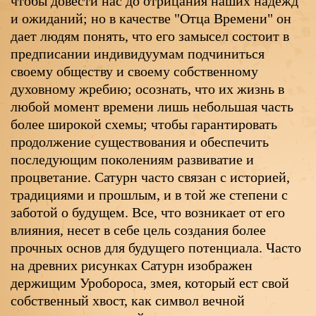
чтобы довести нас до отрицания наших надежд
и ожиданий; но в качестве "Отца Времени" он
дает людям понять, что его замысел состоит в
предписании индивидуумам подчиниться
своему обществу и своему собственному
духовному жребию; осознать, что их жизнь в
любой момент времени лишь небольшая часть
более широкой схемы; чтобы гарантировать
продолжение существования и обеспечить
последующим поколениям развиватие и
процветание. Сатурн часто связан с историей,
традициями и прошлым, и в той же степени с
заботой о будущем. Все, что возникает от его
влияния, несет в себе цель создания более
прочных основ для будущего потенциала. Часто
на древних рисунках Сатурн изображен
держищим Уробороса, змея, который ест свой
собственный хвост, как символ вечной