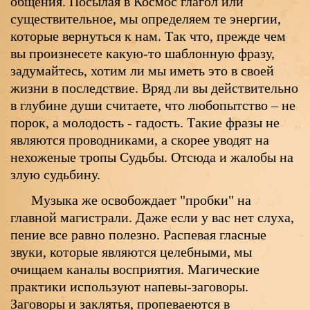
общения. Посылая в Космос глагол или
существительное, мы определяем те энергии,
которые вернуться к нам. Так что, прежде чем
вы произнесете какую-то шаблонную фразу,
задумайтесь, хотим ли мы иметь это в своей
жизни в последствие. Вряд ли вы действительно
в глубине души считаете, что любопытство – не
порок, а молодость - гадость. Такие фразы не
являются проводниками, а скорее уводят на
нехоженые тропы Судьбы. Отсюда и жалобы на
злую судьбину.
Музыка же освобождает "пробки" на
главной магистрали. Даже если у вас нет слуха,
пение все равно полезно. Распевая гласные
звуки, которые являются целебными, мы
очищаем каналы восприятия. Магические
практики используют напевы-заговоры.
Заговоры и заклятья, пропеваеются в