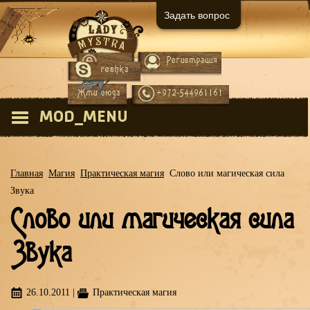
Задать вопрос
Регистрация
Вход
reshka
Жми сюда
+972-544961161
MOD_MENU
Главная
Магия
Практическая магия
Слово или магическая сила
Звука
Слово или магическая сила
Звука
26.10.2011
|
Практическая магия