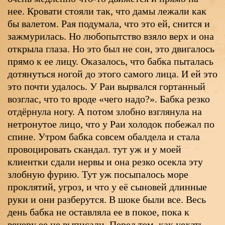
нее. Кровати стояли так, что дамы лежали как
бы валетом. Рая подумала, что это ей, снится и
зажмурилась. Но любопытство взяло верх и она
открыла глаза. Но это был не сон, это двигалось
прямо к ее лицу. Оказалось, что бабка пыталась
дотянуться ногой до этого самого лица. И ей это
это почти удалось. У Раи вырвался гортанный
возглас, что то вроде «чего надо?». Бабка резко
отдёрнула ногу. А потом злобно взглянула на
нетронутое лицо, что у Раи холодок побежал по
спине. Утром бабка совсем обалдела и стала
провоцировать скандал. тут уж и у моей
клиентки сдали нервы и она резко осекла эту
злобную фурию. Тут уж посыпалось море
проклятий, угроз, и что у её сыновей длинные
руки и они разберутся. В шоке были все. Весь
день бабка не оставляла ее в покое, пока к
вечеру ее не выписали. Перед тем, как уехать,