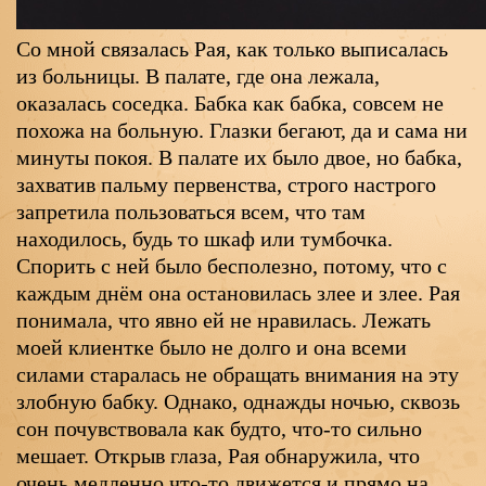
Со мной связалась Рая, как только выписалась
из больницы. В палате, где она лежала,
оказалась соседка. Бабка как бабка, совсем не
похожа на больную. Глазки бегают, да и сама ни
минуты покоя. В палате их было двое, но бабка,
захватив пальму первенства, строго настрого
запретила пользоваться всем, что там
находилось, будь то шкаф или тумбочка.
Спорить с ней было бесполезно, потому, что с
каждым днём она остановилась злее и злее. Рая
понимала, что явно ей не нравилась. Лежать
моей клиентке было не долго и она всеми
силами старалась не обращать внимания на эту
злобную бабку. Однако, однажды ночью, сквозь
сон почувствовала как будто, что-то сильно
мешает. Открыв глаза, Рая обнаружила, что
очень медленно что-то движется и прямо на