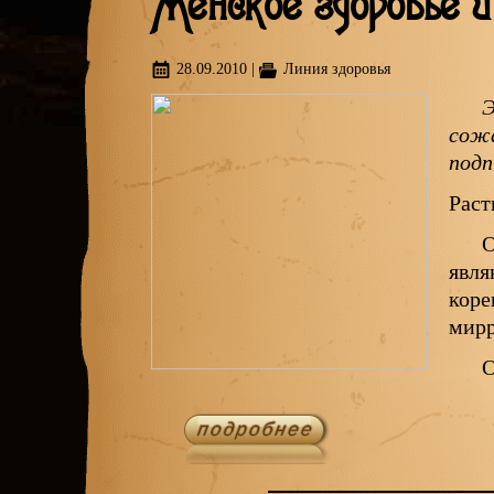
Женское здоровье и
28.09.2010
|
Линия здоровья
Э
сожа
подп
Раст
О
явля
коре
мирр
О