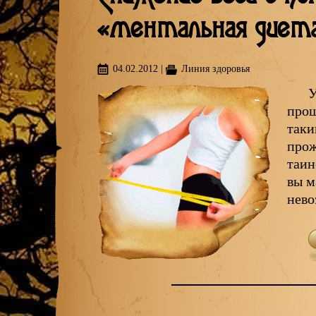
«ментальная диет
04.02.2012
|
Линия здоровья
У
прош
таки
прож
таин
вы м
нев