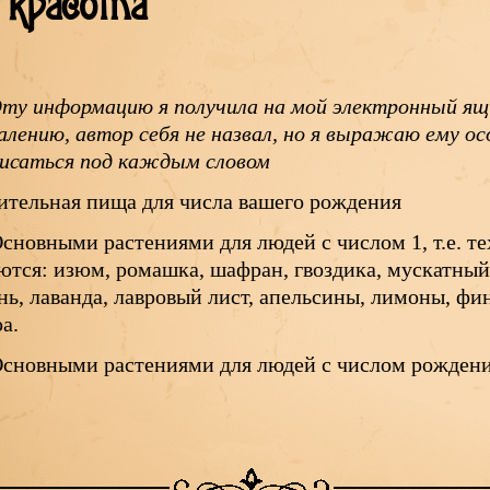
 красота
ту информацию я получила на мой электронный ящ
лению, автор себя не назвал, но я выражаю ему о
исаться под каждым словом
ительная пища для числа вашего рождения
сновными растениями для людей с числом 1, т.е. тех,
ются: изюм, ромашка, шафран, гвоздика, мускатны
нь, лаванда, лавровый лист, апельсины, лимоны, фи
а.
сновными растениями для людей с числом рождени