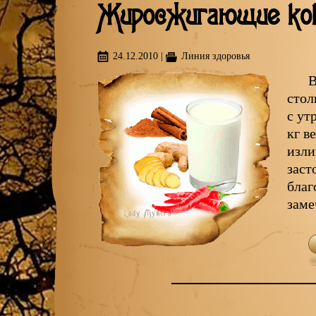
Жиросжигающие ко
24.12.2010
|
Линия здоровья
В
стол
с ут
кг в
изли
заст
благ
заме