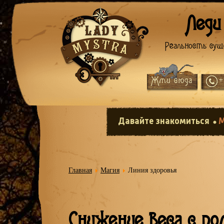
Леди
Реальность сущ
Жми сюда
+
Давайте знакомиться
М
Главная
Магия
Линия здоровья
Снижение веса с по