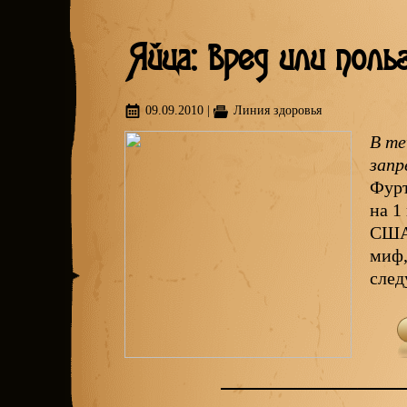
Яйца: вред или поль
09.09.2010
|
Линия здоровья
В те
запр
Фур
на 1
США,
миф,
след