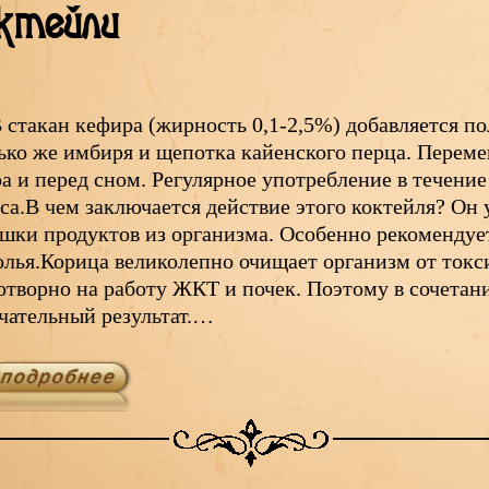
ктейли
 стакан кефира (жирность 0,1-2,5%) добавляется п
ько же имбиря и щепотка кайенского перца. Переме
ра и перед сном. Регулярное употребление в течени
еса.В чем заключается действие этого коктейля? Он
шки продуктов из организма. Особенно рекомендуе
олья.Корица великолепно очищает организм от токс
отворно на работу ЖКТ и почек. Поэтому в сочетан
чательный результат.…