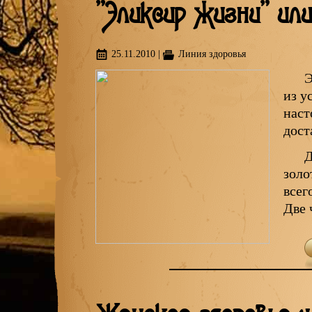
"Эликсир жизни" ил
25.11.2010
|
Линия здоровья
Э
из у
наст
дост
Д
золо
всег
Две