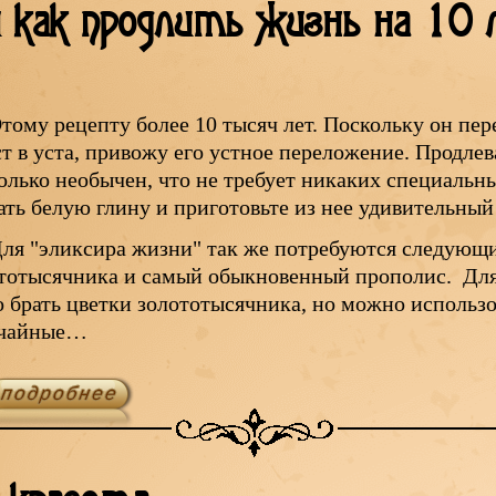
и как продлить жизнь на 10 
тому рецепту более 10 тысяч лет. Поскольку он пер
ст в уста, привожу его устное переложение. Продлев
олько необычен, что не требует никаких специальн
ать белую глину и приготовьте из нее удивительны
ля "эликсира жизни" так же потребуются следующи
тотысячника и самый обыкновенный прополис. Для
о брать цветки золототысячника, но можно использов
 чайные…