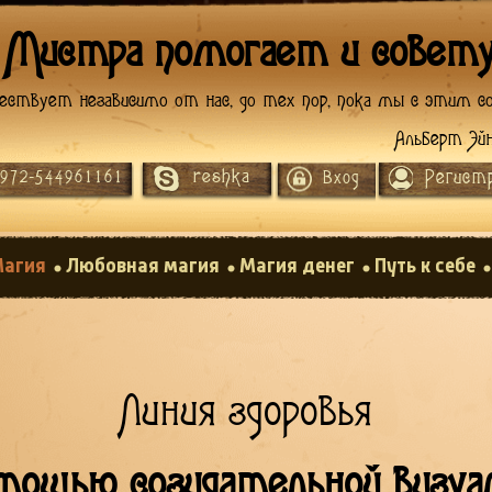
 Мистра помогает и совет
ествует независимо от нас, до тех пор, пока мы с этим со
Альберт Эй
reshka
Регист
972-544961161
Вход
агия
Любовная магия
Магия денег
Путь к себе
Линия здоровья
мощью созидательной визуал