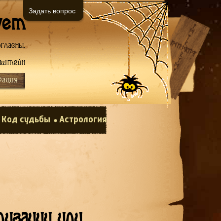
Задать вопрос
ует
гласны.
нштейн
рация
Код судьбы
Астрология
изации или