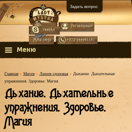
Задать вопрос
Регистрация
Вход
reshka
Жми сюда
+972-544961161
Меню
Главная
Магия
Линия здоровья
Дыхание. Дыхательные
упражнения. Здоровье. Магия
Дыхание. Дыхательные
упражнения. Здоровье.
Магия