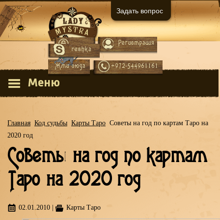
Задать вопрос
Регистрация
Вход
reshka
Жми сюда
+972-544961161
Меню
Главная
Код судьбы
Карты Таро
Советы на год по картам Таро на
2020 год
Советы на год по картам
Таро на 2020 год
02.01.2010
|
Карты Таро