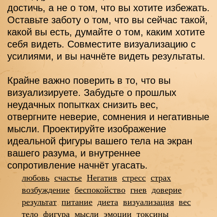
достичь, а не о том, что вы хотите избежать. 
Оставьте заботу о том, что вы сейчас такой, 
какой вы есть, думайте о том, каким хотите 
себя видеть. Совместите визуализацию с 
усилиями, и вы начнёте видеть результаты.
Крайне важно поверить в то, что вы 
визуализируете. Забудьте о прошлых 
неудачных попытках снизить вес, 
отвергните неверие, сомнения и негативные 
мысли. Проектируйте изображение 
идеальной фигуры вашего тела на экран 
вашего разума, и внутреннее 
сопротивление начнёт угасать.
любовь
счастье
Негатив
стресс
страх
возбуждение
беспокойство
гнев
доверие
результат
питание
диета
визуализация
вес
тело
фигура
мысли
эмоции
токсины